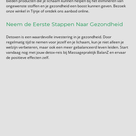
bieden producten die je lichaam kunnen helpen bij het elimineren van
ongewenste stoffen en je gezondheid een boost kunnen geven. Bezoek
onze winkel in Tijnje of ontdek ons aanbod online.
Neem de Eerste Stappen Naar Gezondheid
Detoxen is een waardevolle investering in je gezondheid. Door
regelmatig tijd te nemen voor jezelf en je lichaam, kun je niet alleen je
welzijn verbeteren, maar ook een meer gebalanceerd leven leiden. Start
vandaag nog met jouw detox-reis bij Massagepraktijk BalanZ en ervaar
de positieve effecten zelf.