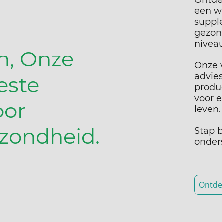
Ontde
een w
suppl
gezon
niveau
n, Onze
Onze 
advie
este
produc
voor 
oor
leven
zondheid.
Stap b
onders
Ontde