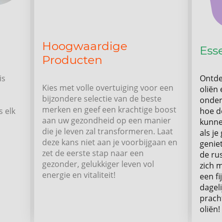
Hoogwaardige
Ess
Producten
is
Ontde
Kies met volle overtuiging voor een
oliën 
bijzondere selectie van de beste
onder
merken en geef een krachtige boost
s elk
hoe de
aan uw gezondheid op een manier
kunne
die je leven zal transformeren. Laat
als je
deze kans niet aan je voorbijgaan en
genie
zet de eerste stap naar een
de ru
gezonder, gelukkiger leven vol
zich m
energie en vitaliteit!
een fi
dageli
prach
oliën!